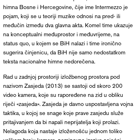
himna Bosne i Hercegovine, čije ime Intermezzo je
pojam, koji se u teoriji muzike odnosi na pred- ili
međučin između dva glavna akta. Komel time ukazuje
na konceptualni međuprostor i međuvrijeme, na
status quo, u kojem se BiH nalazi i time ironično
sugerira činjenicu, da BiH nije samo nedostatkom
teksta nacionalne himne nedorečena.
Rad u zadnjoj prostoriji izložbenog prostora pod
nazivom Zasjeda (2013) se sastoji od skoro 200
video kamera, koje su rapoređene na zid u obliku
riječi «zasjeda». Zasjeda je davno uspostavljena vojna
taktika, u kojoj se snage koje prave zasjedu služe
pritajivanjem da bi napali neprijatelja koji prolazi.
Nelagoda koja nastaje izloženošću jednom toliko
velikom broju kamera, neminovno izaziva osjećaj