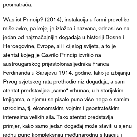
posmatrača.
Was ist Princip? (2014), instalacija u formi prevelike
mišolovke, po kojoj je izložba i nazvana, odnosi se na
jedan od najznačajnijih događaja u historiji Bosne i
Hercegovine, Evrope, ali i cijelog svijeta, a to je
atentat kojeg je Gavrilo Princip izvršio na
austrougarskog prijestolonasljednika Franca
Ferdinanda u Sarajevu 1914. godine. Iako je izbijanju
Prvog svjetskog rata prethodio niz događaja, a sam
atentat predstavljao „samo“ vrhunac, u historijskim
knjigama, o njemu se pisalo puno više nego o samim
uzrocima, tj. ekonomskim, vojnim i geostrateškim
interesima velikih sila. Tako atentat predstavlja
primjer, kako samo jedan događaj može staviti u sjenu
jednu puno kompleksniju međunarodnu situaciju i