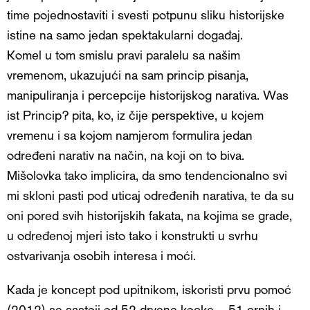
time pojednostaviti i svesti potpunu sliku historijske
istine na samo jedan spektakularni događaj.
Komel u tom smislu pravi paralelu sa našim
vremenom, ukazujući na sam princip pisanja,
manipuliranja i percepcije historijskog narativa. Was
ist Princip? pita, ko, iz čije perspektive, u kojem
vremenu i sa kojom namjerom formulira jedan
određeni narativ na način, na koji on to biva.
Mišolovka tako implicira, da smo tendencionalno svi
mi skloni pasti pod uticaj određenih narativa, te da su
oni pored svih historijskih fakata, na kojima se grade,
u određenoj mjeri isto tako i konstrukti u svrhu
ostvarivanja osobih interesa i moći.
Kada je koncept pod upitnikom, iskoristi prvu pomoć
(2012) se sastoji od 52 drvene kocke – 51 crnih i